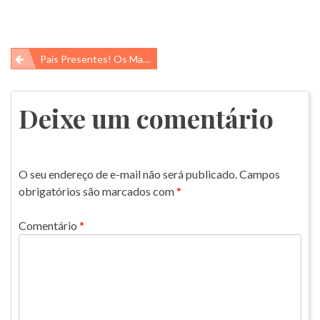
Navegação
Pais Presentes! Os Machos Que Atuam Na Criação Dos Filhotes
de
Post
Deixe um comentário
O seu endereço de e-mail não será publicado.
Campos
obrigatórios são marcados com
*
Comentário
*