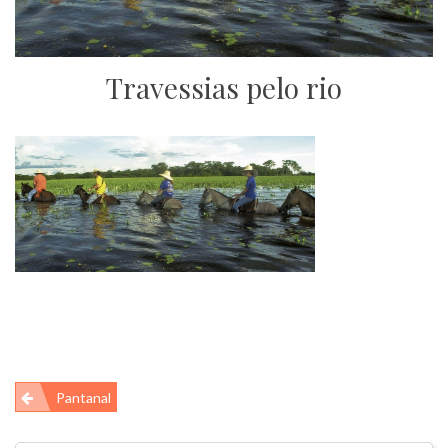
Travessias pelo rio
Navegação
Pantanal
de