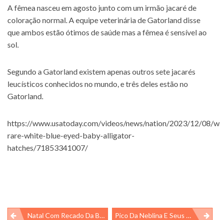
A fêmea nasceu em agosto junto com um irmão jacaré de
coloração normal. A equipe veterinária de Gatorland disse
que ambos estão ótimos de saúde mas a fêmea é sensível ao
sol.
Segundo a Gatorland existem apenas outros sete jacarés
leucísticos conhecidos no mundo, e três deles estão no
Gatorland.
https://www.usatoday.com/videos/news/nation/2023/12/08/w
rare-white-blue-eyed-baby-alligator-
hatches/71853341007/
Navegação
Natal Com Recado Da Bicharada…
Pico Da Neblina E Seus Sapos!!!