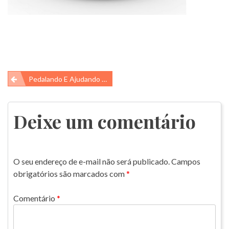
Navegação
Pedalando E Ajudando A Qualidade Do Ar!
de
Post
Deixe um comentário
O seu endereço de e-mail não será publicado.
Campos
obrigatórios são marcados com
*
Comentário
*