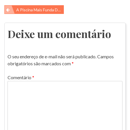
Navegação
A Piscina Mais Funda Do Mundo
de
Post
Deixe um comentário
O seu endereço de e-mail não será publicado.
Campos
obrigatórios são marcados com
*
Comentário
*