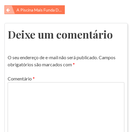
Navegação
A Piscina Mais Funda Do Mundo
de
Post
Deixe um comentário
O seu endereço de e-mail não será publicado.
Campos
obrigatórios são marcados com
*
Comentário
*