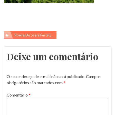
Navegação
Poeira Do Saara Fertiliza A Floresta Amazônica
de
Post
Deixe um comentário
O seu endereço de e-mail não será publicado.
Campos
obrigatórios são marcados com
*
Comentário
*