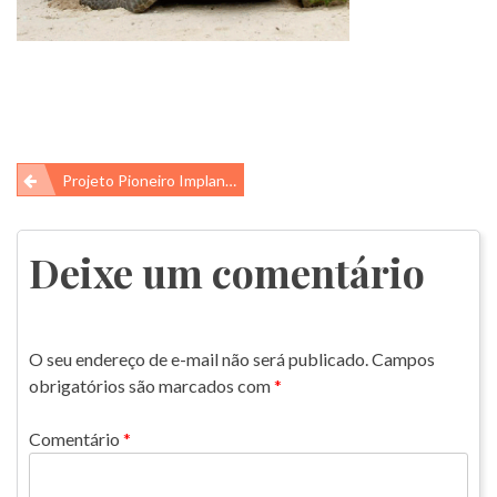
Navegação
Projeto Pioneiro Implanta Microchips Em Tartarugas No Atol Das Rocas
de
Post
Deixe um comentário
O seu endereço de e-mail não será publicado.
Campos
obrigatórios são marcados com
*
Comentário
*