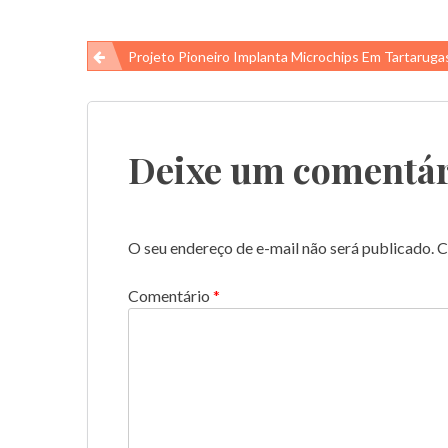
Navegação
Projeto Pioneiro Implanta Microchips Em Tartarugas No Atol Das
de
Post
Deixe um comentár
O seu endereço de e-mail não será publicado.
C
Comentário
*