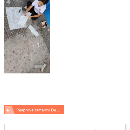
Navegação
Reaproveitamento De Resíduos De Fibra De Vidro Provenientes De Indústria De Piscinas Na Produção De Compósitos
de