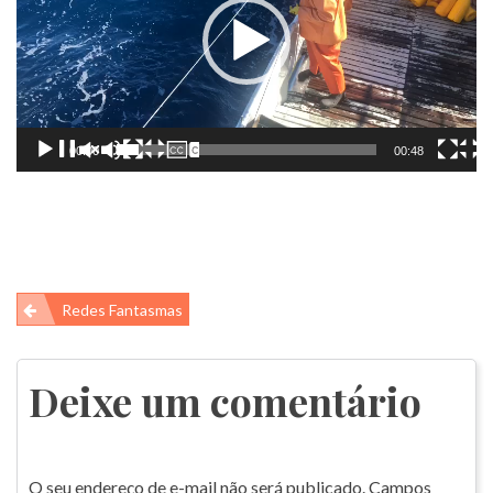
00:00
00:48
Navegação
Redes Fantasmas
de
Post
Deixe um comentário
O seu endereço de e-mail não será publicado.
Campos