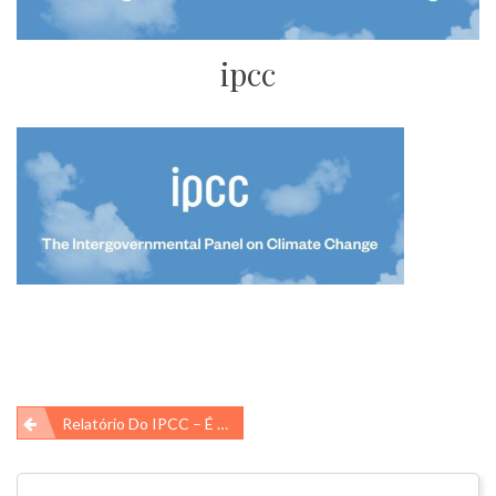
ipcc
Navegação
Relatório Do IPCC – É Agora Ou Nunca Mais…
de