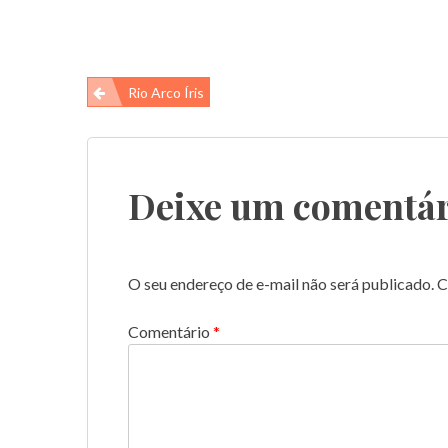
Navegação
Rio Arco Íris
de
Post
Deixe um comentár
O seu endereço de e-mail não será publicado.
C
Comentário
*