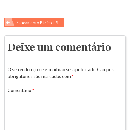
Navegação
Saneamento Básico É Saúde
de
Post
Deixe um comentário
O seu endereço de e-mail não será publicado.
Campos
obrigatórios são marcados com
*
Comentário
*