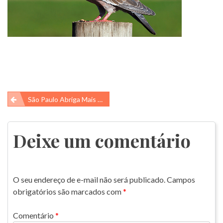
Navegação
São Paulo Abriga Mais Aves Nativas Do Que Chile E Portugal
de
Post
Deixe um comentário
O seu endereço de e-mail não será publicado.
Campos
obrigatórios são marcados com
*
Comentário
*