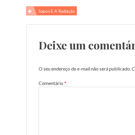
Navegação
Sapos E A Radiação
de
Post
Deixe um comentár
O seu endereço de e-mail não será publicado.
C
Comentário
*