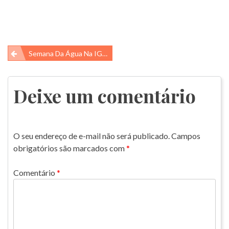
Navegação
Semana Da Água Na IGUi Ecologia
de
Post
Deixe um comentário
O seu endereço de e-mail não será publicado.
Campos
obrigatórios são marcados com
*
Comentário
*