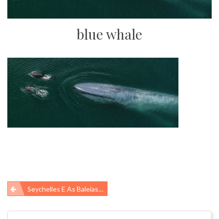
blue whale
Navegação
Seychelles E As Baleias-Azuis
de