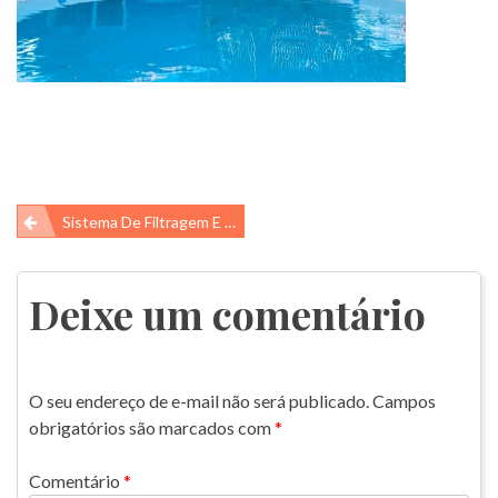
Navegação
Sistema De Filtragem E O Meio Ambiente!
de
Post
Deixe um comentário
O seu endereço de e-mail não será publicado.
Campos
obrigatórios são marcados com
*
Comentário
*