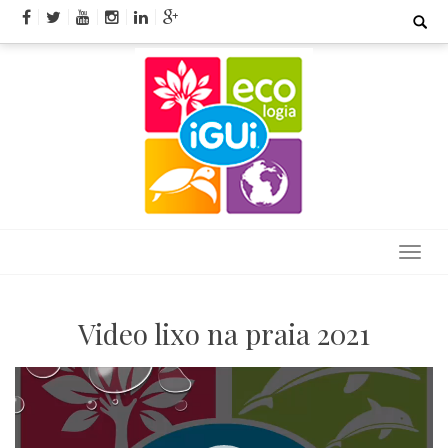
Skip
Search
for:
to
content
Video lixo na praia 2021
Tocador
de
vídeo