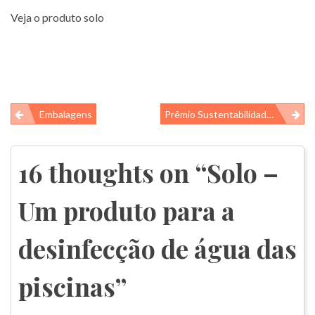
Veja o produto solo
Navegação
Embalagens
Prêmio Sustentabilidade ABF: IGUi Vencedora Em 2 Categorias.
de
Post
16 thoughts on “
Solo –
Um produto para a
desinfecção de água das
piscinas
”