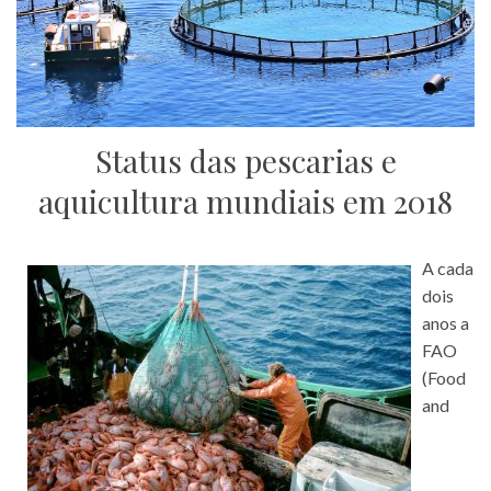
Status das pescarias e
aquicultura mundiais em 2018
A cada
dois
anos a
FAO
(Food
and