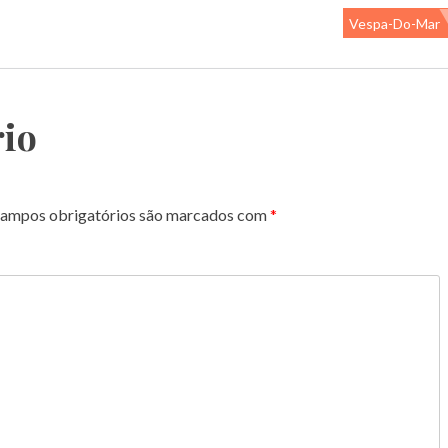
Vespa-Do-Mar
io
ampos obrigatórios são marcados com
*