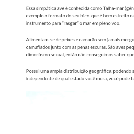
Essa simpática ave é conhecida como Talha-mar (gê
exemplo o formato do seu bico, que é bem estreito na
instrumento para “rasgar” o mar em pleno voo.
Alimentam-se de peixes e camarão sem jamais mergulh
camuflados junto com as penas escuras. São aves p
dimorfismo sexual, então não conseguimos saber qu
Possui uma ampla distribuição geográfica, podendo se
independente de qual estado você mora, você pode ter