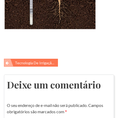
Navegação
Tecnologia De Irrigação Para Economia De Água: O Tensiômetro
de
Post
Deixe um comentário
O seu endereço de e-mail não será publicado.
Campos
obrigatórios são marcados com
*