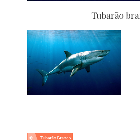
Tubarão bra
Navegação
Tubarão Branco