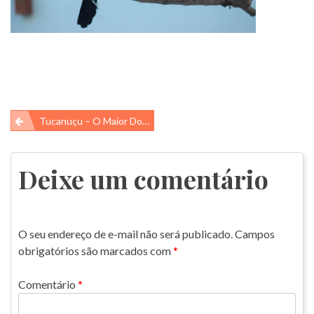
Navegação
Tucanuçu – O Maior Dos Tucanos
de
Post
Deixe um comentário
O seu endereço de e-mail não será publicado.
Campos
obrigatórios são marcados com
*
Comentário
*