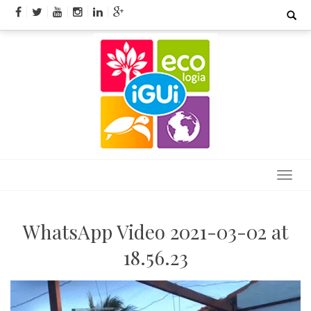
Skip
Search
for:
to
content
WhatsApp Video 2021-03-02 at
18.56.23
Tocador
de