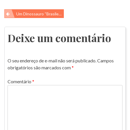
Navegação
Um Dinossauro “brasileiro” Na Capa Da Nature
de
Post
Deixe um comentário
O seu endereço de e-mail não será publicado.
Campos
obrigatórios são marcados com
*
Comentário
*