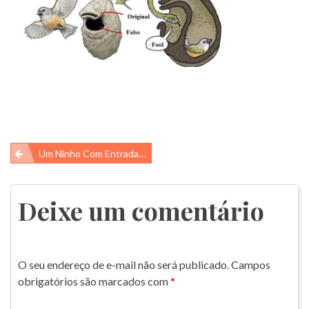
Navegação
Um Ninho Com Entrada Secreta
de
Post
Deixe um comentário
O seu endereço de e-mail não será publicado.
Campos
obrigatórios são marcados com
*