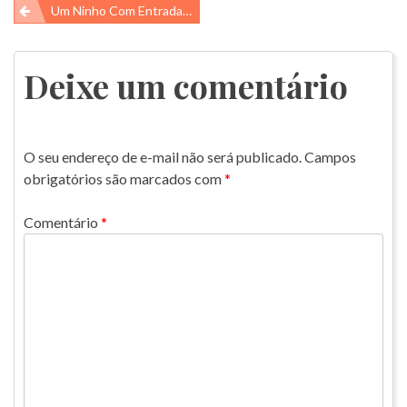
Navegação
Um Ninho Com Entrada Secreta
de
Post
Deixe um comentário
O seu endereço de e-mail não será publicado.
Campos
obrigatórios são marcados com
*
Comentário
*