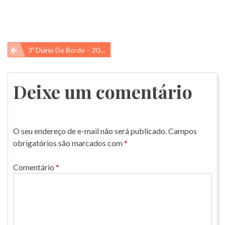
Navegação
3º Diário De Bordo – 2016 – Um Pouco Da História Do Atol Das Rocas
de
Post
Deixe um comentário
O seu endereço de e-mail não será publicado.
Campos
obrigatórios são marcados com
*
Comentário
*