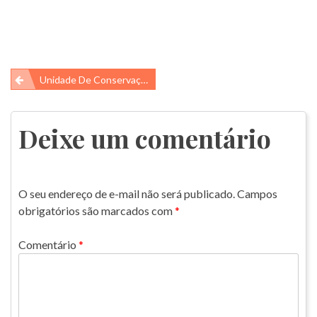
Navegação
Unidade De Conservação No Brasil
de
Post
Deixe um comentário
O seu endereço de e-mail não será publicado.
Campos
obrigatórios são marcados com
*
Comentário
*