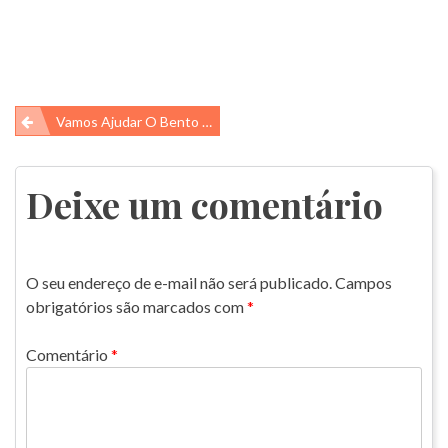
Navegação
Vamos Ajudar O Bento A Chegar Até A Lixeira?
de
Post
Deixe um comentário
O seu endereço de e-mail não será publicado.
Campos
obrigatórios são marcados com
*
Comentário
*