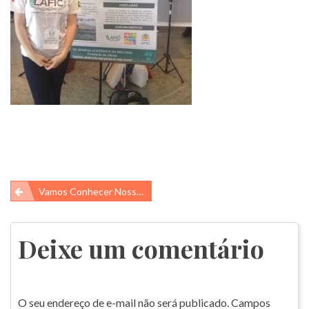
Navegação
Vamos Conhecer Nossos Alunos De Iniciação Científica E Suas Pesquisas! – Parte 1
de
Post
Deixe um comentário
O seu endereço de e-mail não será publicado.
Campos