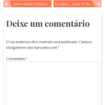
Navegação
Vamos Ajudar O Mascote Da IGUi A Chegar Até A Piscina?
Estuários – Onde Os Rios Se Encontram Com O Mar
de
Post
Deixe um comentário
O seu endereço de e-mail não será publicado.
Campos
obrigatórios são marcados com
*
Comentário
*