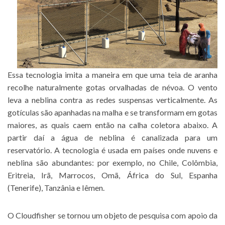
Essa tecnologia imita a maneira em que uma teia de aranha
recolhe naturalmente gotas orvalhadas de névoa. O vento
leva a neblina contra as redes suspensas verticalmente. As
gotículas são apanhadas na malha e se transformam em gotas
maiores, as quais caem então na calha coletora abaixo. A
partir daí a água de neblina é canalizada para um
reservatório. A tecnologia é usada em países onde nuvens e
neblina são abundantes: por exemplo, no Chile, Colômbia,
Eritreia, Irã, Marrocos, Omã, África do Sul, Espanha
(Tenerife), Tanzânia e Iêmen.
O Cloudfisher se tornou um objeto de pesquisa com apoio da