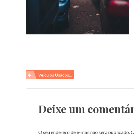
Navegação
Veículos Usados…
de
Post
Deixe um comentár
O seu endereço de e-mail não será publicado.
C