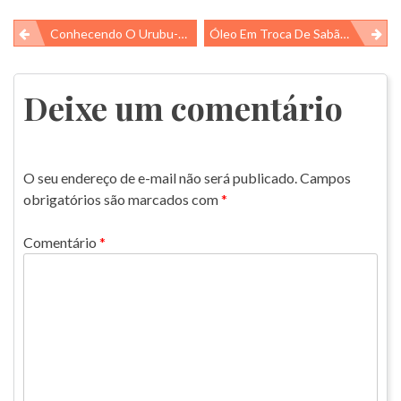
Navegação
Conhecendo O Urubu-De-Cabeça-Preta (Coragyps Atratus)
Óleo Em Troca De Sabão!
de
Post
Deixe um comentário
O seu endereço de e-mail não será publicado.
Campos
obrigatórios são marcados com
*
Comentário
*