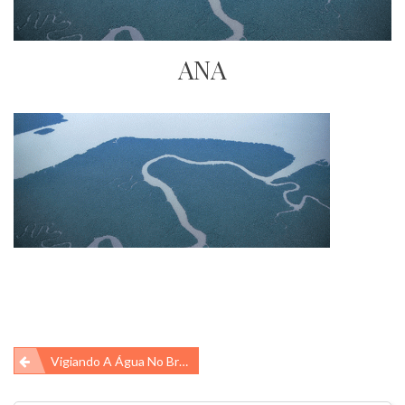
ANA
Navegação
Vigiando A Água No Brasil!
de