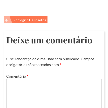
Navegação
Zoológico De Insetos
de
Post
Deixe um comentário
O seu endereço de e-mail não será publicado.
Campos
obrigatórios são marcados com
*
Comentário
*