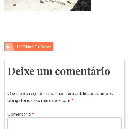
Navegação
11° Diário De Bordo
de
Post
Deixe um comentário
O seu endereço de e-mail não será publicado.
Campos
obrigatórios são marcados com
*
Comentário
*