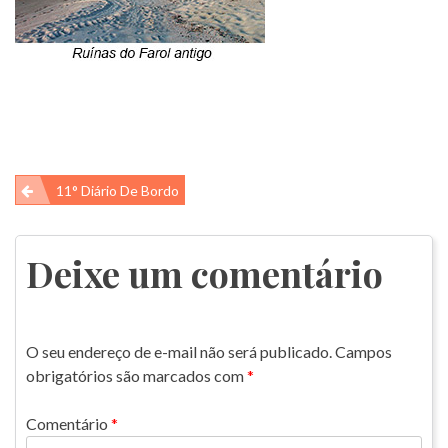
Navegação
11° Diário De Bordo
de
Post
Deixe um comentário
O seu endereço de e-mail não será publicado.
Campos
obrigatórios são marcados com
*
Comentário
*