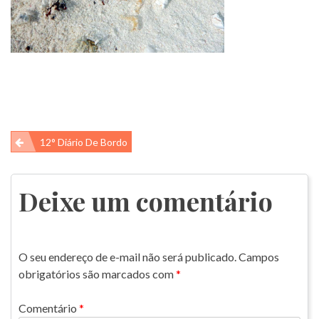
Navegação
12° Diário De Bordo
de
Post
Deixe um comentário
O seu endereço de e-mail não será publicado.
Campos
obrigatórios são marcados com
*
Comentário
*