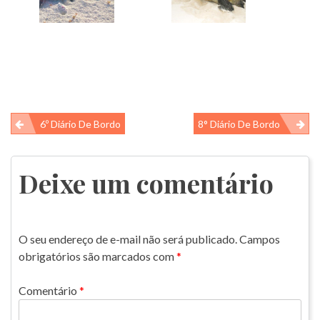
Navegação
6º Diário De Bordo
8° Diário De Bordo
de
Post
Deixe um comentário
O seu endereço de e-mail não será publicado.
Campos
obrigatórios são marcados com
*
Comentário
*