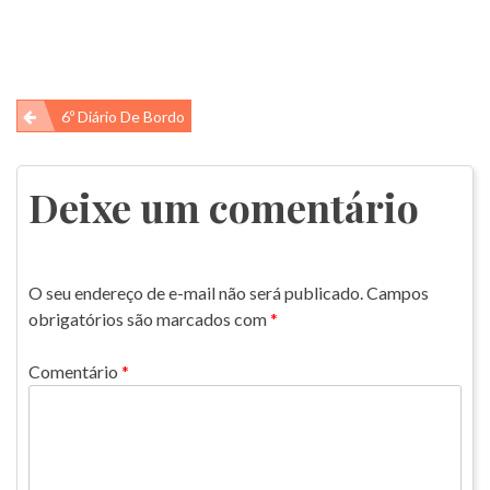
Navegação
6º Diário De Bordo
de
Post
Deixe um comentário
O seu endereço de e-mail não será publicado.
Campos
obrigatórios são marcados com
*
Comentário
*