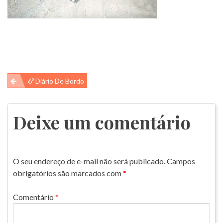
Navegação
6º Diário De Bordo
de
Post
Deixe um comentário
O seu endereço de e-mail não será publicado.
Campos
obrigatórios são marcados com
*
Comentário
*