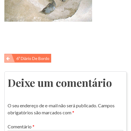
Navegação
6º Diário De Bordo
de
Post
Deixe um comentário
O seu endereço de e-mail não será publicado.
Campos
obrigatórios são marcados com
*
Comentário
*