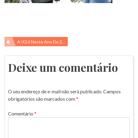
Navegação
A IGUi Neste Ano De 2022 Financiou 5 Alunos De Iniciação Científica E Vamos Apresentar Uma Delas Hoje….
de
Post
Deixe um comentário
O seu endereço de e-mail não será publicado.
Campos
obrigatórios são marcados com
*
Comentário
*