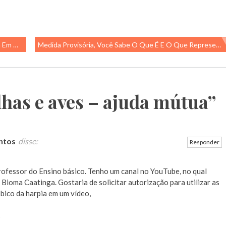
omum?
Medida Provisória, Você Sabe O Que É E O Que Representa?
has e aves – ajuda mútua
”
antos
disse:
Responder
rofessor do Ensino básico. Tenho um canal no YouTube, no qual
 Bioma Caatinga. Gostaria de solicitar autorização para utilizar as
bico da harpia em um vídeo,
s