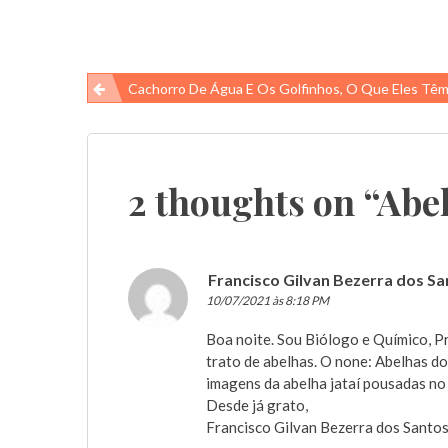
Navegação
Cachorro De Água E Os Golfinhos, O Que Eles Têm Em C
de
Post
2 thoughts on “
Abel
Francisco Gilvan Bezerra dos S
10/07/2021 às 8:18 PM
Boa noite. Sou Biólogo e Químico, P
trato de abelhas. O none: Abelhas do
imagens da abelha jataí pousadas no 
Desde já grato,
Francisco Gilvan Bezerra dos Santo