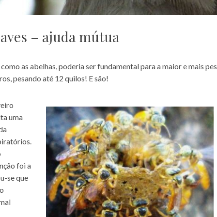
 aves – ajuda mútua
omo as abelhas, poderia ser fundamental para a maior e mais pe
os, pesando até 12 quilos! E são!
eiro
lta uma
 da
iratórios.
o
nção foi a
ou-se que
to
imal