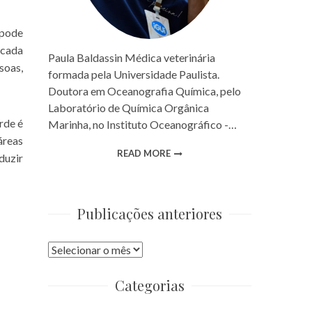
 pode
 cada
Paula Baldassin Médica veterinária
soas,
formada pela Universidade Paulista.
Doutora em Oceanografia Química, pelo
Laboratório de Química Orgânica
rde é
Marinha, no Instituto Oceanográfico -…
áreas
READ MORE
duzir
Publicações anteriores
Publicações
anteriores
Categorias