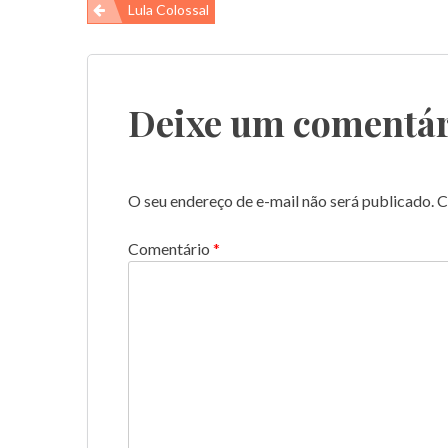
Navegação
Lula Colossal
de
Post
Deixe um comentár
O seu endereço de e-mail não será publicado.
C
Comentário
*